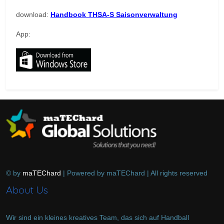
download:
Handbook THSA-S Saisonverwaltung
App:
© by
maTEChard
| Powered by maTEChard | All rights reserved
About Us
Wir sind ein kleines kreatives Team, das sich auf Handball